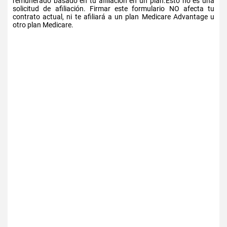
remunerado basado en tu afiliación en un plan.Esto no es una
solicitud de afiliación. Firmar este formulario NO afecta tu
contrato actual, ni te afiliará a un plan Medicare Advantage u
otro plan Medicare.