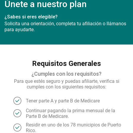
Únete a nuestro plan
¿Sabes si eres elegible?
Solicita una orientación, completa tu afiliación o llámanos
para ayudarte.
Requisitos Generales
¿Cumples con los requisitos?
Para que estés seguro y puedas afiliarte, verifica si
cumples con los siguientes requisitos:
Tener parte A y parte B de Medicare
Continuar pagando la prima mensual de la
Parte B de Medicare.
Residir en uno de los 78 municipios de Puerto
Rico.