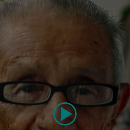
MM
, ESTOS SON
O
AMOS QUE, EN 20 AÑOS, JUNTO
LA SALUD DE MÁS DE 720,000 A
 años de ayudar a cientos de miles de afiliados a vivir me
 de innovación y de liderazgo en la industria Medicare A
20 años de elevar la calidad del cuidado de salud
n otros 20 porque, en MMM, después de 20 años como p
 seguimos innovando y mejorando el bienestar de nuest