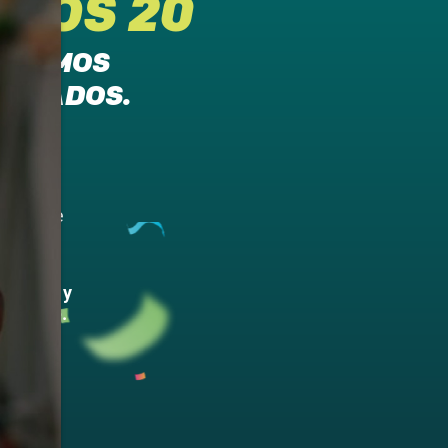
TROS 20
S HEMOS
FILIADOS.
jor
dvantage
ioneros y
ra gente.