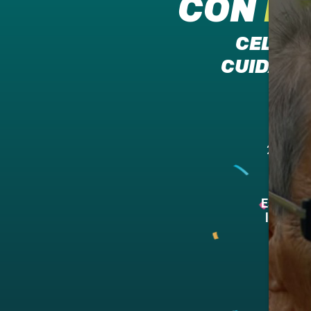
CON
M
CELEBR
CUIDADO 
20
20 años
Estos so
líderes,