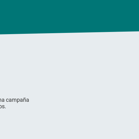
 una campaña
os.