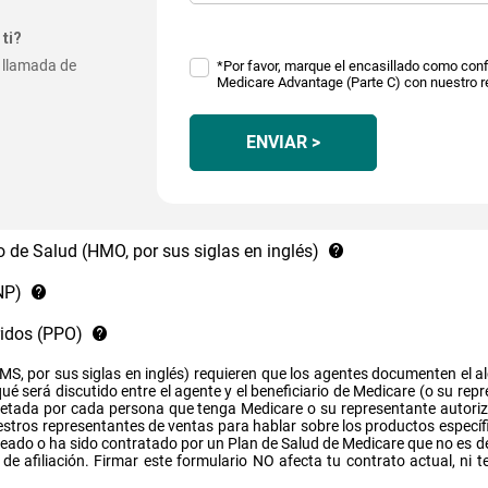
ti?
 llamada de
*Por favor, marque el encasillado como conf
Medicare Advantage (Parte C) con nuestro r
ENVIAR >
 de Salud (HMO, por sus siglas en inglés)
NP)
ridos (PPO)
MS, por sus siglas en inglés) requieren que los agentes documenten el al
é será discutido entre el agente y el beneficiario de Medicare (o su rep
pletada por cada persona que tenga Medicare o su representante autoriz
estros representantes de ventas para hablar sobre los productos específi
leado o ha sido contratado por un Plan de Salud de Medicare que no es 
d de afiliación. Firmar este formulario NO afecta tu contrato actual, ni 