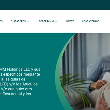
ES
CUIDADORES
SOBRE MMM
ÚNETE
CONTÁCTANOS
MMM Holdings LLC y sus
ios específicos mediante
n a las guías de
CD) y/o los Artículos
 y/o cualquier otro
ntífica actual y los
.