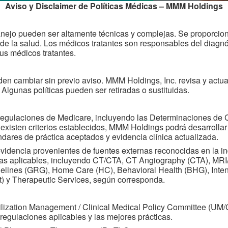
Aviso y Disclaimer de Políticas Médicas – MMM Holdings
Manejo pueden ser altamente técnicas y complejas. Se proporcio
 de la salud. Los médicos tratantes son responsables del diagnó
Políticas - Rx Parte B
sus médicos tratantes.
iene los criterios clínicos para los medicamentos y terapi
n cambiar sin previo aviso. MMM Holdings, Inc. revisa y actual
ntados cubiertos por el beneficio médico, que están sujet
 Algunas políticas pueden ser retiradas o sustituidas.
riterios clínicos se desarrollan para ayudar a guiar el us
medicamentos y terapias y son revisados y aprobados po
s regulaciones de Medicare, incluyendo las Determinaciones de
Terapéutica (P&T). El Comité de Farmacia y Terapéutica 
xisten criterios establecidos, MMM Holdings podrá desarrollar 
externo que incluye médicos practicantes, farmacéuticos 
ándares de práctica aceptados y evidencia clínica actualizada.
tros médicos académicos y prácticas clínicas con experie
 evidencia provenientes de fuentes externas reconocidas en la i
basada en la evidencia.
nicas aplicables, incluyendo CT/CTA, CT Angiography (CTA), 
idelines (GRG), Home Care (HC), Behavioral Health (BHG), Inte
lt) y Therapeutic Services, según corresponda.
Visitar
tilization Management / Clinical Medical Policy Committee (UM/
 regulaciones aplicables y las mejores prácticas.