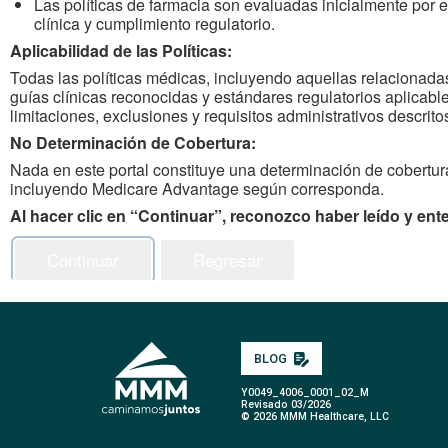
Las políticas de farmacia son evaluadas inicialmente por
clínica y cumplimiento regulatorio.
Polí
Aplicabilidad de las Políticas:
Todas las políticas médicas, incluyendo aquellas relacionadas
Las Políticas 
guías clínicas reconocidas y estándares regulatorios aplicable
subsidiarias iden
limitaciones, exclusiones y requisitos administrativos descritos
de determinación 
No Determinación de Cobertura:
Nada en este portal constituye una determinación de cobertur
incluyendo Medicare Advantage según corresponda.
Al hacer clic en “Continuar”, reconozco haber leído y ent
Continuar
Regresar
BLOG
Y0049_4006_0001_02_M
Revisado 03/2026
© 2026 MMM Healthcare, LLC