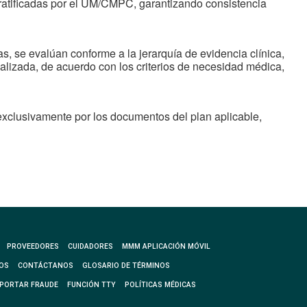
ratificadas por el UM/CMPC, garantizando consistencia
ínica
s, se evalúan conforme a la jerarquía de evidencia clínica,
dings LLC y sus
dualizada, de acuerdo con los criterios de necesidad médica,
cilitan un proceso
tros de Medicare y
exclusivamente por los documentos del plan aplicable,
PROVEEDORES
CUIDADORES
MMM APLICACIÓN MÓVIL
OS
CONTÁCTANOS
GLOSARIO DE TÉRMINOS
PORTAR FRAUDE
FUNCIÓN TTY
POLÍTICAS MÉDICAS