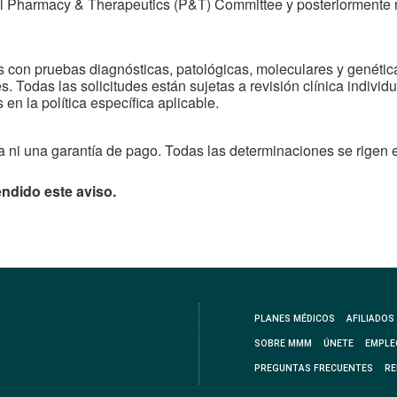
 el Pharmacy & Therapeutics (P&T) Committee y posteriormente 
ticas de Manejo de Utilización Cl
 con pruebas diagnósticas, patológicas, moleculares y genética
de Utilización Médica definen la manera en que MMM Hol
s. Todas las solicitudes están sujetas a revisión clínica indivi
tifican y evalúan solicitudes de servicios específicos y fa
 en la política específica aplicable.
consistente de acuerdo con las regulaciones de los Cen
Medicaid (CMS).
a ni una garantía de pago. Todas las determinaciones se rigen 
Visitar
endido este aviso.
PLANES MÉDICOS
AFILIADOS
SOBRE MMM
ÚNETE
EMPLE
PREGUNTAS FRECUENTES
RE