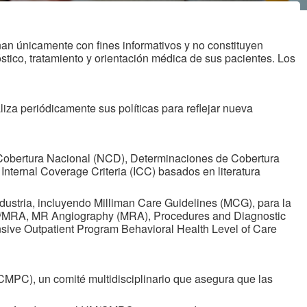
nan únicamente con fines informativos y no constituyen
stico, tratamiento y orientación médica de sus pacientes. Los
as inyectables, en
iza periódicamente sus políticas para reflejar nueva
os a autorización
o clínicamente
r el Comité de
 Cobertura Nacional (NCD), Determinaciones de Cobertura
es un comité
Internal Coverage Criteria (ICC) basados en literatura
y clínicos de los
ncia en medicina
ndustria, incluyendo Milliman Care Guidelines (MCG), para la
MRI/MRA, MR Angiography (MRA), Procedures and Diagnostic
nsive Outpatient Program Behavioral Health Level of Care
CMPC), un comité multidisciplinario que asegura que las