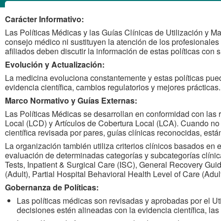
Carácter Informativo:
Las Políticas Médicas y las Guías Clínicas de Utilización y 
consejo médico ni sustituyen la atención de los profesionales
afiliados deben discutir la información de estas políticas con 
Evolución y Actualización:
Esta sección cont
La medicina evoluciona constantemente y estas políticas puede
infusión o impla
evidencia científica, cambios regulatorios y mejores prácticas.
previa. Los c
Marco Normativo y Guías Externas:
apropiado de 
Las Políticas Médicas se desarrollan en conformidad con la
Farmacia y 
Local (LCD) y Artículos de Cobertura Local (LCA). Cuando no e
independiente y 
científica revisada por pares, guías clínicas reconocidas, est
principales cen
La organización también utiliza criterios clínicos basados en
evaluación de determinadas categorías y subcategorías clí
Tests, Inpatient & Surgical Care (ISC), General Recovery Gu
(Adult), Partial Hospital Behavioral Health Level of Care (Adu
Gobernanza de Políticas:
Las políticas médicas son revisadas y aprobadas por el U
decisiones estén alineadas con la evidencia científica, las