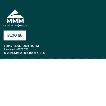
BLOG
Y0049_4006_0001_02_M
Revisado 03/2026
© 2026 MMM Healthcare, LLC
PLANES MÉDICOS
AFILIADOS
PROVEEDORES
CUIDADORES
MMM APLICACIÓN MÓVIL
SOBRE MMM
ÚNETE
EMPLEOS
CONTÁCTANOS
GLOSARIO DE TÉRMINOS
PREGUNTAS FRECUENTES
REPORTAR FRAUDE
FUNCIÓN TTY
POLÍTICAS MÉDICAS