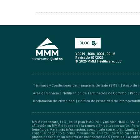
BLOG
Y0049_4006_0001_02_M
Revisado 03/2026
© 2026 MMM Healthcare, LLC
Términos y Condiciones de mensajería de texto (SMS)
Aviso de n
Área de Servicio
Notificación de Terminación de Contrato
Procu
Declaración de Privacidad
Política de Privacidad de Interoperabi
MMM Healthcare, LLC., es un plan HMO POS y un plan HMO C-SNP con
afiliación en MMM depende de la renovación de la renovación. Para af
beneficios. Para más información, comunícate con el plan. Limitac
continuar pagando tu prima mensual de la Parte B de Medicare. El 
planes basado en un sistema de calificación de 5 Estrellas. La Cali