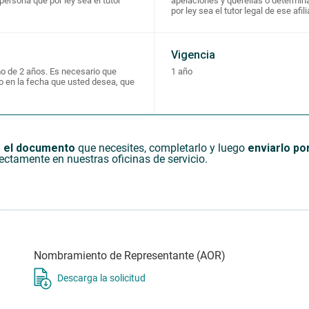
persona que por ley sea el tutor
apelaciones y querellas o determin
por ley sea el tutor legal de ese afil
Vigencia
mo de 2 años. Es necesario que
1 año
 o en la fecha que usted desea, que
 el documento
que necesites, completarlo y luego
enviarlo po
ectamente en nuestras oficinas de servicio.
Nombramiento de Representante (AOR)
Descarga la solicitud