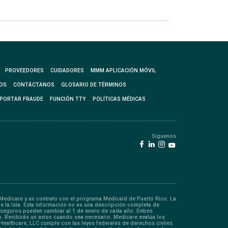
PROVEEDORES
CUIDADORES
MMM APLICACIÓN MÓVIL
OS
CONTÁCTANOS
GLOSARIO DE TÉRMINOS
PORTAR FRAUDE
FUNCIÓN TTY
POLÍTICAS MÉDICAS
Síguenos
edicare y un contrato con el programa Medicaid de Puerto Rico. La
de la Isla. Esta información no es una descripción completa de
coaseguros pueden cambiar al 1 de enero de cada año. Debes
. Recibirás un aviso cuando sea necesario. Medicare evalúa los
 Healthcare, LLC cumple con las leyes federales de derechos civiles