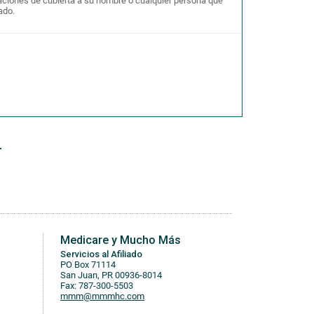
aciones de cubierta a su nombre o cualquier persona que
iado.
r
Medicare y Mucho Más
Servicios al Afiliado
PO Box 71114
San Juan, PR 00936-8014
Fax: 787-300-5503
mmm@mmmhc.com