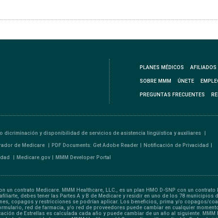
PLANES MÉDICOS
AFILIADOS
SOBRE MMM
ÚNETE
EMPLE
PREGUNTAS FRECUENTES
RE
o dicriminación y disponibilidad de servicios de asistencia lingüística y auxiliares
rador de Medicare
PDF Documents: Get Adobe Reader
Notificación de Privacidad
lidad
Medicare.gov
MMM Developer Portal
 un contrato Medicare. MMM Healthcare, LLC., es un plan HMO D-SNP con un contrato M
iliarte, debes tener las Partes A y B de Medicare y residir en uno de los 78 municipios 
iones, copagos y restricciones se podrían aplicar. Los beneficios, prima y/o copagos/
Formulario, red de farmacia, y/o red de proveedores puede cambiar en cualquier momento
ficación de Estrellas es calculada cada año y puede cambiar de un año al siguiente. MMM