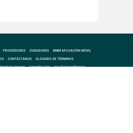
PROVEEDORES
CUIDADORES
MMM APLICACIÓN MÓVIL
OS
CONTÁCTANOS
GLOSARIO DE TÉRMINOS
PORTAR FRAUDE
FUNCIÓN TTY
POLÍTICAS MÉDICAS
Síguenos
edicare y un contrato con el programa Medicaid de Puerto Rico. La
de la Isla. Esta información no es una descripción completa de
coaseguros pueden cambiar al 1 de enero de cada año. Debes