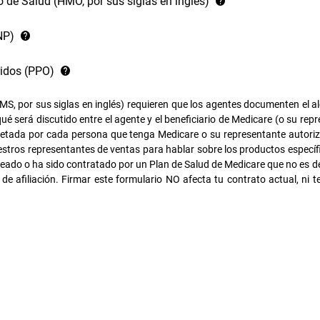
 de Salud (HMO, por sus siglas en inglés)
NP)
ridos (PPO)
MS, por sus siglas en inglés) requieren que los agentes documenten el al
é será discutido entre el agente y el beneficiario de Medicare (o su rep
pletada por cada persona que tenga Medicare o su representante autoriz
estros representantes de ventas para hablar sobre los productos específi
leado o ha sido contratado por un Plan de Salud de Medicare que no es 
d de afiliación. Firmar este formulario NO afecta tu contrato actual, ni 