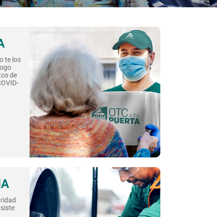
A
 te los
logo
tos de
 COVID-
IA
ridad
siste