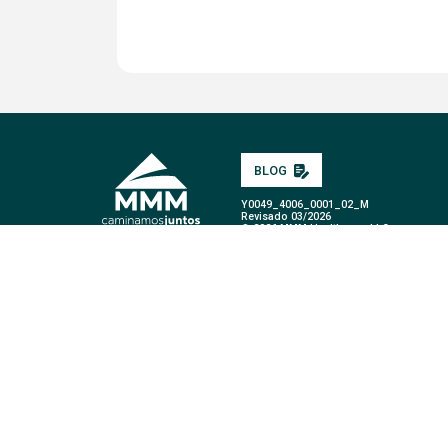
BLOG
Y0049_4006_0001_02_M
Revisado 03/2026
© 2026 MMM Healthcare, LLC
Términos y Condiciones de mensajería de texto (SMS)
Aviso de n
Área de Servicio
Notificación de Terminación de Contrato
Procu
Declaración de Privacidad
Política de Privacidad de Interoperabi
MMM Healthcare, LLC., es un plan HMO POS y un plan HMO C-SNP con
afiliación en MMM depende de la renovación de la renovación. Para af
beneficios. Para más información, comunícate con el plan. Limitac